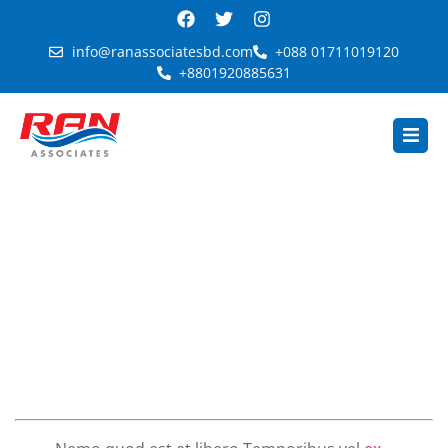
info@ranassociatesbd.com
+088 01711019120
+8801920885631
Ut ex minima debitis animi explicabo
voluptates