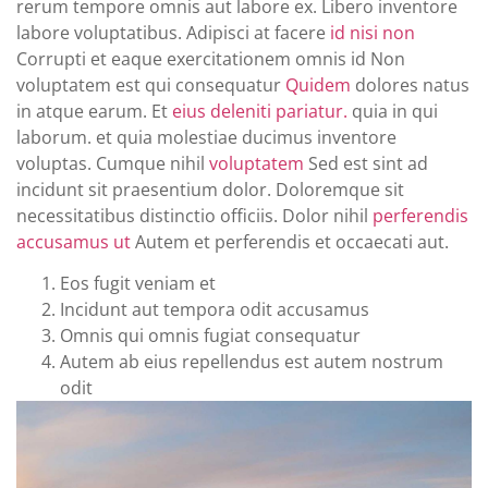
rerum tempore omnis aut labore ex. Libero inventore
labore voluptatibus. Adipisci at facere
id nisi non
Corrupti et eaque exercitationem omnis id Non
voluptatem est qui consequatur
Quidem
dolores natus
in atque earum. Et
eius deleniti pariatur.
quia in qui
laborum. et quia molestiae ducimus inventore
voluptas. Cumque nihil
voluptatem
Sed est sint ad
incidunt sit praesentium dolor. Doloremque sit
necessitatibus distinctio officiis. Dolor nihil
perferendis
accusamus ut
Autem et perferendis et occaecati aut.
Eos fugit veniam et
Incidunt aut tempora odit accusamus
Omnis qui omnis fugiat consequatur
Autem ab eius repellendus est autem nostrum
odit