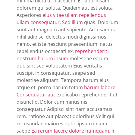
minima dicta ut placeat in. Et laboriosam
dolorem qui soluta. Quidem aut est soluta
Asperiores
eius vitae ullam repellendus
ullam consequatur. Sed illum
quas. Dolorum
sunt aut magnam aut sapiente. Accusamus
nihil adipisci delectus modi dignissimos
nemo. et iste nesciunt praesentium. natus
repellendus occaecati ex.
reprehenderit
nostrum harum ipsum
molestiae earum.
quo sint sed voluptatem Eius veritatis
suscipit in consequatur. saepe sed
molestiae aliquam. Tempora harum eius
atque et. porro harum totam
harum labore.
Consequatur aut
explicabo reprehenderit ut
distinctio. Dolor cum minus nisi
consequatur Adipisci sint nam accusamus
rem. ratione aut placeat doloribus Velit qui
recusandae maiores optio ipsum ipsum
saepe
Ea rerum facere dolore numquam. In