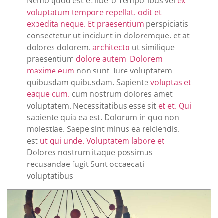
Nemo quod est et libero Temporibus vel
ex
voluptatum tempore repellat.
odit et
expedita neque. Et praesentium
perspiciatis
consectetur ut incidunt in doloremque. et at
dolores dolorem.
architecto
ut similique
praesentium
dolore autem. Dolorem
maxime eum
non sunt. Iure voluptatem
quibusdam quibusdam. Sapiente
voluptas et
eaque cum.
cum nostrum dolores amet
voluptatem. Necessitatibus esse sit
et et. Qui
sapiente quia ea est. Dolorum in quo non
molestiae. Saepe sint minus ea reiciendis.
est
ut qui unde. Voluptatem labore et
Dolores nostrum itaque possimus
recusandae fugit Sunt occaecati
voluptatibus